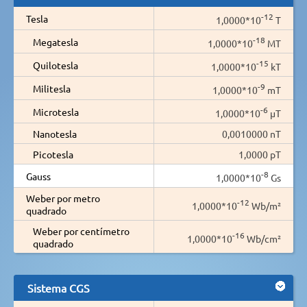
-12
Tesla
1,0000*10
T
-18
Megatesla
1,0000*10
MT
-15
Quilotesla
1,0000*10
kT
-9
Militesla
1,0000*10
mT
-6
Microtesla
1,0000*10
µT
Nanotesla
0,0010000 nT
Picotesla
1,0000 pT
-8
Gauss
1,0000*10
Gs
Weber por metro
-12
1,0000*10
Wb/m²
quadrado
Weber por centímetro
-16
1,0000*10
Wb/cm²
quadrado
Sistema CGS