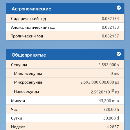
Астрономические
Сидерический год
0.082134
Аномалистический год
0.082133
Тропический год
0.082137
Общепринятые
Секунда
2,592,000 s
Миллисекунда
0 ms
Микросекунда
2,592,000,000,000 µs
15
Наносекунда
2.5920*10
ns
Минута
43,200 min
Час
720.00 h
Сутки
30.000 d
Неделя
4.2857