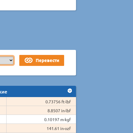
кие
0.73756 ft·lbf
8.8507 in·lbf
0.10197 m·kgf
141.61 in·ozf