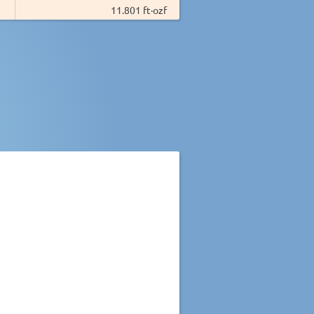
11.801 ft·ozf