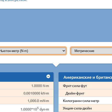
Американские и британс
1.0000 N·m
Фунт-сила-фут
0.0010000 kN·m
Дюйм-фунт
1,000.0 mN·m
Килограмм-сила-метр
5
Унция-сила-дюйм
1.0000*10
dyn·m