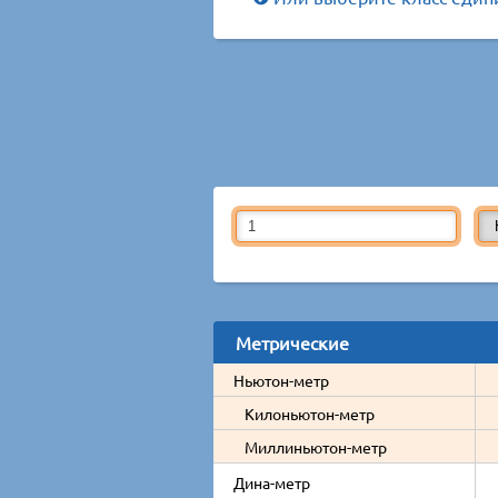
Метрические
Ньютон-метр
Килоньютон-метр
Миллиньютон-метр
Дина-метр