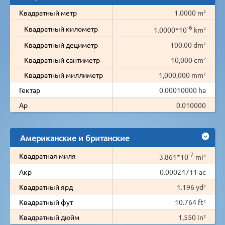
Квадратный метр
1.0000 m²
-6
Квадратный километр
1.0000*10
km²
Квадратный дециметр
100.00 dm²
Квадратный сантиметр
10,000 cm²
Квадратный миллиметр
1,000,000 mm²
Гектар
0.00010000 ha
Ар
0.010000
Американские и британские
-7
Квадратная миля
3.861*10
mi²
Акр
0.00024711 ac
Квадратный ярд
1.196 yd²
Квадратный фут
10.764 ft²
Квадратный дюйм
1,550 in²