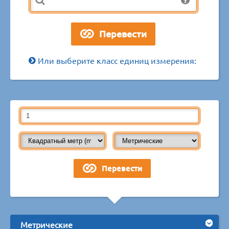
Или выберите класс единиц измерения:
Метрические