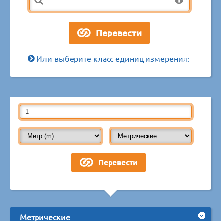
Или выберите класс единиц измерения:
Метрические