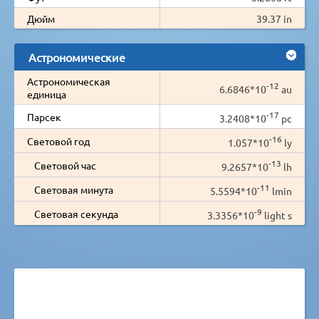
Дюйм
39.37 in
Астрономические
Астрономическая
-12
6.6846*10
au
единица
-17
Парсек
3.2408*10
pc
-16
Световой год
1.057*10
ly
-13
Световой час
9.2657*10
lh
-11
Световая минута
5.5594*10
lmin
-9
Световая секунда
3.3356*10
light s