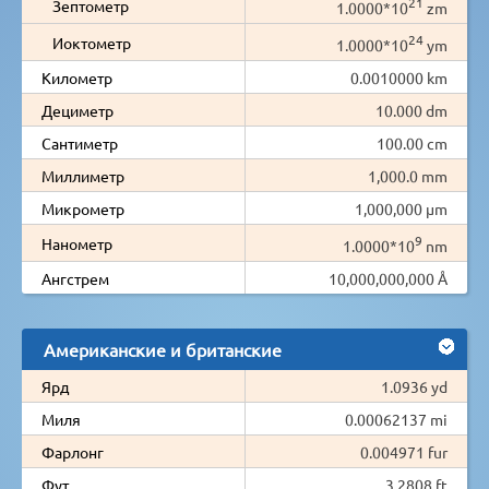
21
Зептометр
1.0000*10
zm
24
Иоктометр
1.0000*10
ym
Километр
0.0010000 km
Дециметр
10.000 dm
Сантиметр
100.00 cm
Миллиметр
1,000.0 mm
Микрометр
1,000,000 µm
9
Нанометр
1.0000*10
nm
Ангстрем
10,000,000,000 Å
Американские и британские
Ярд
1.0936 yd
Миля
0.00062137 mi
Фарлонг
0.004971 fur
Фут
3.2808 ft