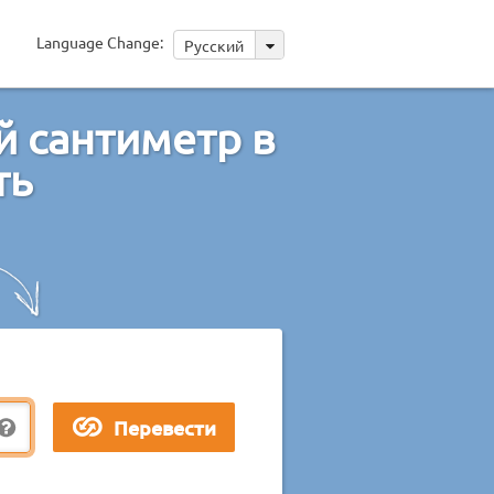
Language Change:
Русский
й сантиметр в
ть