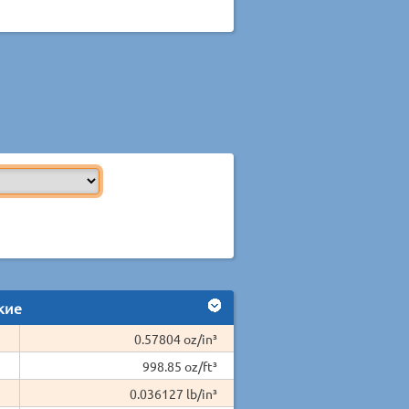
кие
0.57804 oz/in³
998.85 oz/ft³
0.036127 lb/in³