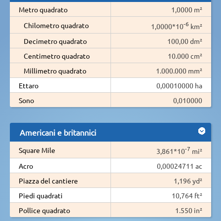
Metro quadrato
1,0000 m²
-6
Chilometro quadrato
1,0000*10
km²
Decimetro quadrato
100,00 dm²
Centimetro quadrato
10.000 cm²
Millimetro quadrato
1.000.000 mm²
Ettaro
0,00010000 ha
Sono
0,010000
Americani e britannici
-7
Square Mile
3,861*10
mi²
Acro
0,00024711 ac
Piazza del cantiere
1,196 yd²
Piedi quadrati
10,764 ft²
Pollice quadrato
1.550 in²