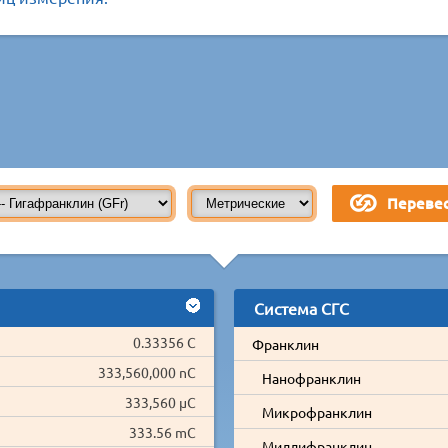
Система СГС
0.33356 C
Франклин
333,560,000 nC
Нанофранклин
333,560 µC
Микрофранклин
333.56 mC
Миллифранклин