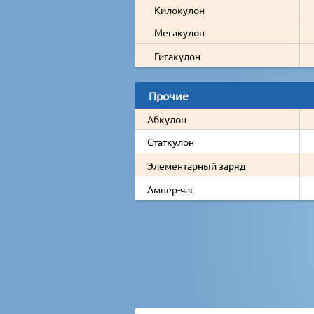
Килокулон
Мегакулон
Гигакулон
Прочие
Абкулон
Статкулон
Элементарный заряд
Ампер-час