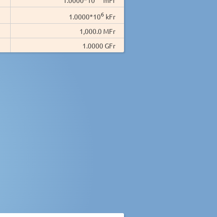
6
1.0000*10
kFr
1,000.0 MFr
1.0000 GFr