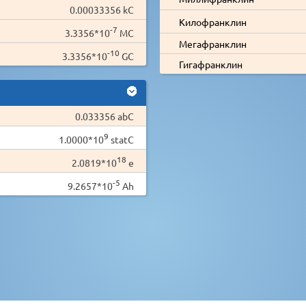
0.00033356 kC
Килофранклин
-7
3.3356*10
MC
Мегафранклин
-10
3.3356*10
GC
Гигафранклин
0.033356 abC
9
1.0000*10
statC
18
2.0819*10
e
-5
9.2657*10
Ah