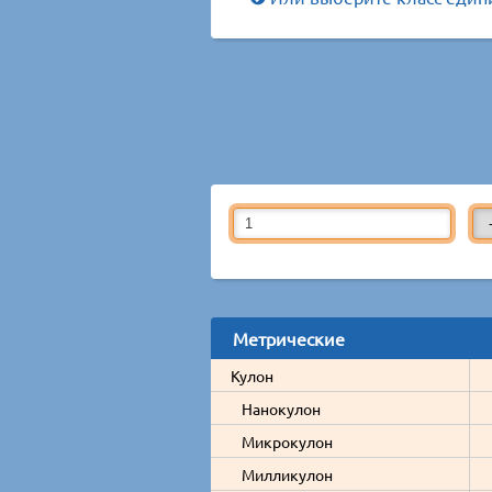
Метрические
Кулон
Нанокулон
Микрокулон
Милликулон