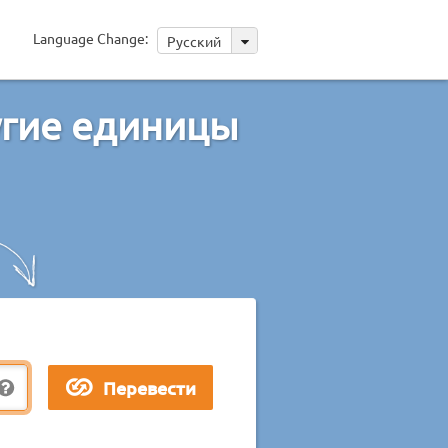
Language Change:
Русский
угие единицы