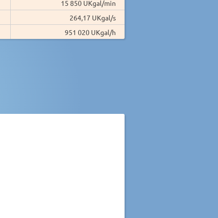
15 850 UKgal/min
264,17 UKgal/s
951 020 UKgal/h