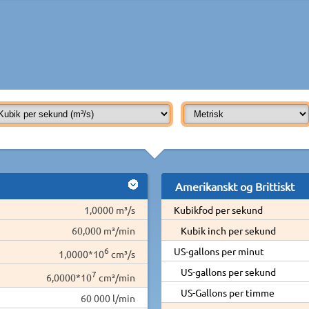
Amerikanskt og Brittiskt
1,0000 m³/s
Kubikfod per sekund
60,000 m³/min
Kubik inch per sekund
6
US-gallons per minut
1,0000*10
cm³/s
US-gallons per sekund
7
6,0000*10
cm³/min
US-Gallons per timme
60 000 l/min