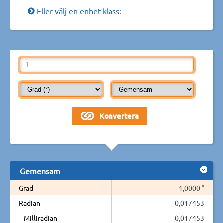
Eller välj en enhet klass:
Gemensam
Grad
1,0000 °
Radian
0,017453
Milliradian
0,017453