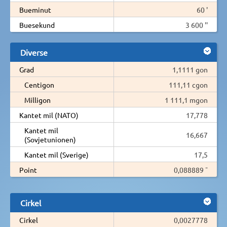
Bueminut
60 '
Buesekund
3 600 ''
Diverse
Grad
1,1111 gon
Centigon
111,11 cgon
Milligon
1 111,1 mgon
Kantet mil (NATO)
17,778
Kantet mil
16,667
(Sovjetunionen)
Kantet mil (Sverige)
17,5
Point
0,088889 ¯
Cirkel
Cirkel
0,0027778