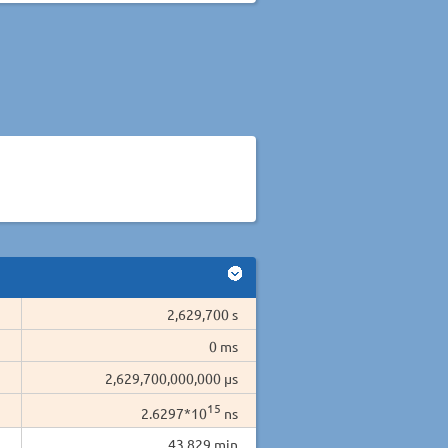
2,629,700 s
0 ms
2,629,700,000,000 µs
15
2.6297*10
ns
43,829 min