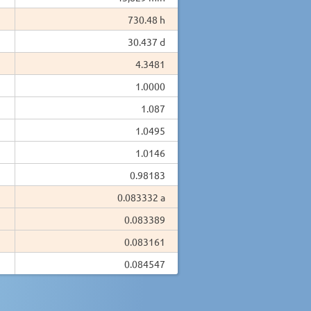
730.48 h
30.437 d
4.3481
1.0000
1.087
1.0495
1.0146
0.98183
0.083332 a
0.083389
0.083161
0.084547