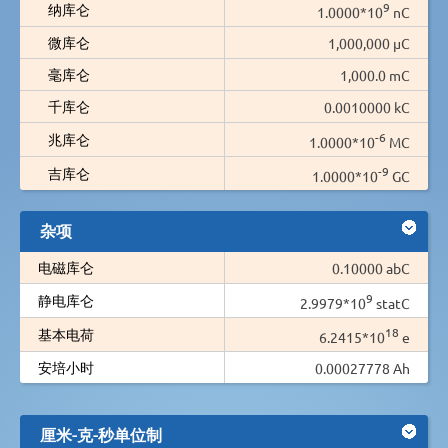
9
纳库仑
1.0000*10
nC
微库仑
1,000,000 µC
毫库仑
1,000.0 mC
千库仑
0.0010000 kC
-6
兆库仑
1.0000*10
MC
-9
吉库仑
1.0000*10
GC
杂项
电磁库仑
0.10000 abC
9
静电库仑
2.9979*10
statC
18
基本电荷
6.2415*10
e
安培小时
0.00027778 Ah
厘米-克-秒单位制