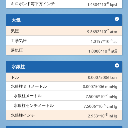
-8
キロポンド毎平方インチ
1.4504*10
kpsi
大気
-7
気圧
9.8692*10
atm
-6
工学気圧
1.0197*10
at
-6
過気圧
1.0000*10
atü
水銀柱
トル
0.00075006 torr
水銀柱ミリメートル
0.00075006 mmHg
-7
水銀柱メートル
7.5006*10
mHg
-5
水銀柱センチメートル
7.5006*10
cmHg
-5
水銀柱インチ
2.953*10
inHg