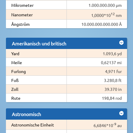
Mikrometer
1.000.000.000 µm
12
Nanometer
1,0000*10
nm
Ångström
10.000.000.000.000 Å
Amerikanisch und britisch
Yard
1.093,6 yd
Meile
0,62137 mi
Furlong
4,971 fur
Fuß
3.280,8 ft
Zoll
39.370 in
Rute
198,84 rod
Astronomisch
-9
Astronomische Einheit
6,6846*10
au