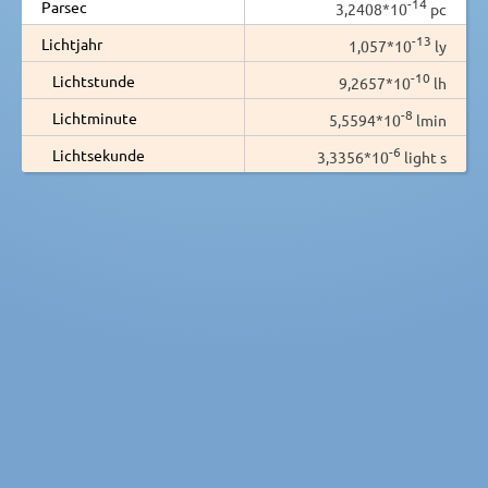
-14
Parsec
3,2408*10
pc
-13
Lichtjahr
1,057*10
ly
-10
Lichtstunde
9,2657*10
lh
-8
Lichtminute
5,5594*10
lmin
-6
Lichtsekunde
3,3356*10
light s