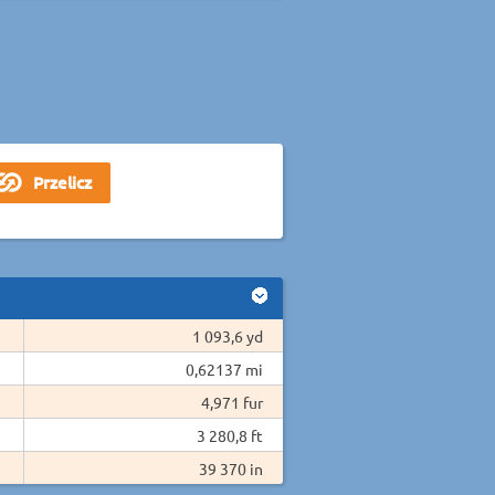
1 093,6 yd
0,62137 mi
4,971 fur
3 280,8 ft
39 370 in