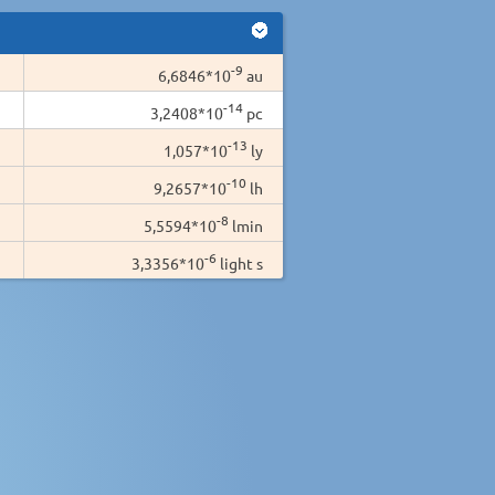
-9
6,6846*10
au
-14
3,2408*10
pc
-13
1,057*10
ly
-10
9,2657*10
lh
-8
5,5594*10
lmin
-6
3,3356*10
light s