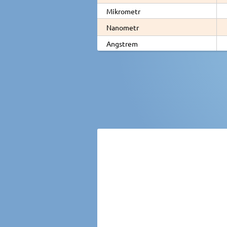
Mikrometr
Nanometr
Angstrem