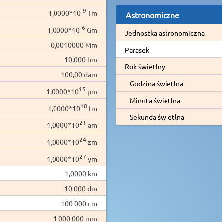
-9
1,0000*10
Tm
Astronomiczne
-6
1,0000*10
Gm
Jednostka astronomiczna
0,0010000 Mm
Parasek
10,000 hm
Rok świetlny
100,00 dam
Godzina świetlna
15
1,0000*10
pm
Minuta świetlna
18
1,0000*10
fm
Sekunda świetlna
21
1,0000*10
am
24
1,0000*10
zm
27
1,0000*10
ym
1,0000 km
10 000 dm
100 000 cm
1 000 000 mm