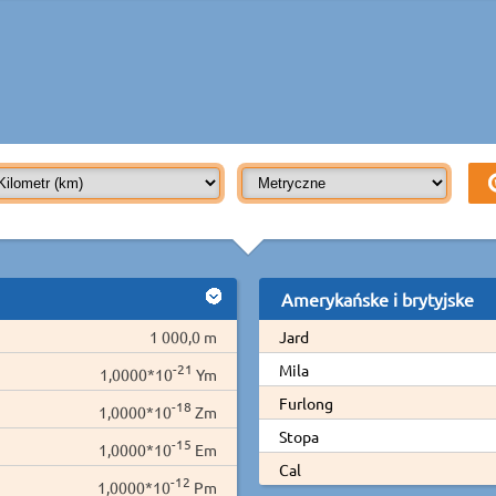
Amerykańske i brytyjske
1 000,0 m
Jard
-21
Mila
1,0000*10
Ym
Furlong
-18
1,0000*10
Zm
Stopa
-15
1,0000*10
Em
Cal
-12
1,0000*10
Pm