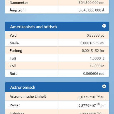
Nanometer
304.800.000 nm
Ångström
3.048.000.000 Å
Amerikanisch und britisch
Yard
0,33333 yd
Meile
0,00018939 mi
Furlong
0,0015152 fur
Fuß
1,0000 ft
Zoll
12,000 in
Rute
0,060606 rod
Astronomisch
-12
Astronomische Einheit
2,0375*10
au
-18
Parsec
9,8779*10
pc
-17
Lichtjahr
3,2217*10
ly