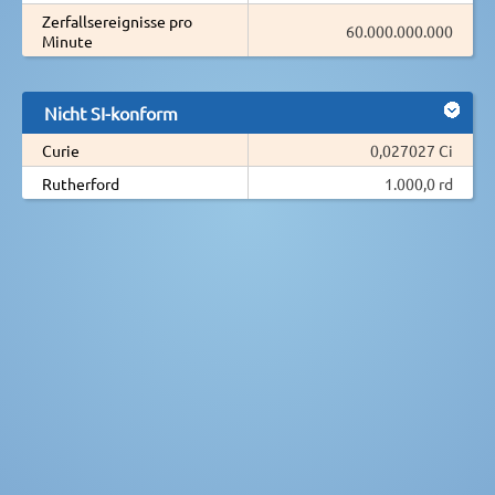
Zerfallsereignisse pro
60.000.000.000
Minute
Nicht SI-konform
Curie
0,027027 Ci
Rutherford
1.000,0 rd