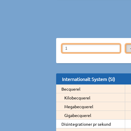
Internationalt System (SI)
Becquerel
Kilobecquerel
Megabecquerel
Gigabecquerel
Disintegrationer pr sekund