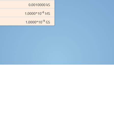
0.0010000 kS
-6
1.0000*10
MS
-9
1.0000*10
GS