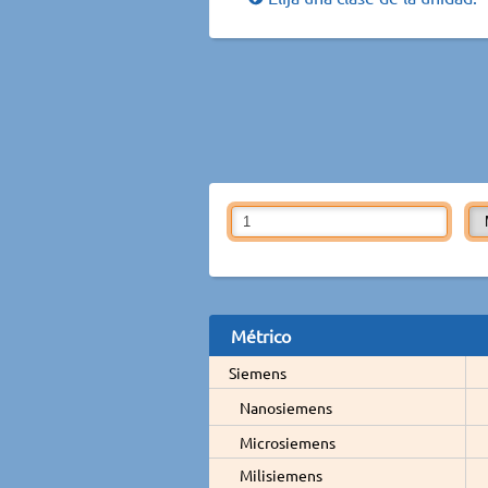
Métrico
Siemens
Nanosiemens
Microsiemens
Milisiemens