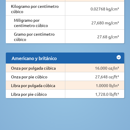
Kilogramo por centímetro
0.02768 kg/cm³
cúbico
Miligramo por
27,680 mg/cm³
centímetro cúbico
Gramo por centímetro
27.68 g/cm³
cúbico
Americano y británico
Onza por pulgada cúbica
16.000 oz/in³
Onza por pie cúbico
27,648 oz/ft³
Libra por pulgada cúbica
1.0000 lb/in³
Libra por pie cúbico
1,728.0 lb/ft³