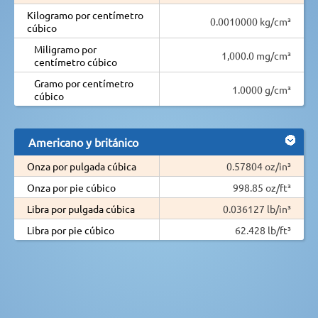
Kilogramo por centímetro
0.0010000 kg/cm³
cúbico
Miligramo por
1,000.0 mg/cm³
centímetro cúbico
Gramo por centímetro
1.0000 g/cm³
cúbico
Americano y británico
Onza por pulgada cúbica
0.57804 oz/in³
Onza por pie cúbico
998.85 oz/ft³
Libra por pulgada cúbica
0.036127 lb/in³
Libra por pie cúbico
62.428 lb/ft³