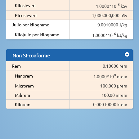
-6
Kilosievert
1.0000*10
kSv
Picosievert
1,000,000,000 pSv
Julio por kilogramo
0.0010000 J/kg
-6
Kilojulio por kilogramo
1.0000*10
kJ/kg
Non SI-conforme
Rem
0.10000 rem
8
Nanorem
1.0000*10
nrem
Microrem
100,000 µrem
Milirem
100.00 mrem
Kilorem
0.00010000 krem