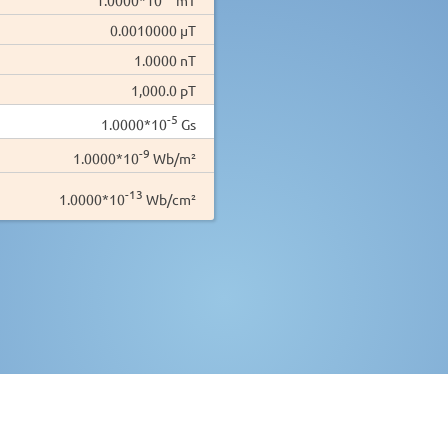
0.0010000 µT
1.0000 nT
1,000.0 pT
-5
1.0000*10
Gs
-9
1.0000*10
Wb/m²
-13
1.0000*10
Wb/cm²