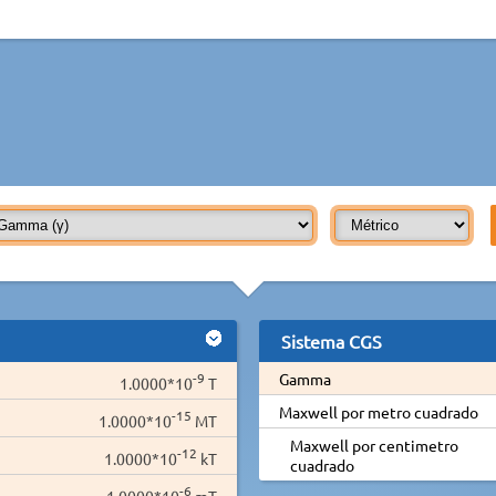
Sistema CGS
-9
Gamma
1.0000*10
T
Maxwell por metro cuadrado
-15
1.0000*10
MT
Maxwell por centimetro
-12
1.0000*10
kT
cuadrado
-6
1.0000*10
mT