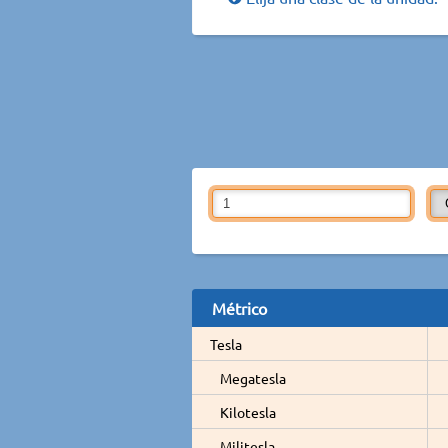
Métrico
Tesla
Megatesla
Kilotesla
Militesla