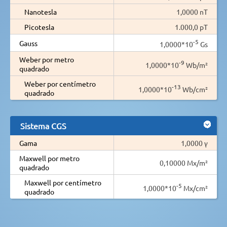
Nanotesla
1,0000 nT
Picotesla
1.000,0 pT
-5
Gauss
1,0000*10
Gs
Weber por metro
-9
1,0000*10
Wb/m²
quadrado
Weber por centímetro
-13
1,0000*10
Wb/cm²
quadrado
Sistema CGS
Gama
1,0000 γ
Maxwell por metro
0,10000 Mx/m²
quadrado
Maxwell por centímetro
-5
1,0000*10
Mx/cm²
quadrado