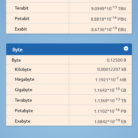
-13
Terabit
9.0949*10
TBit
-16
Petabit
8.8818*10
PBit
-19
Exabit
8.6736*10
EBit
Byte
Byte
0.12500 B
Kilobyte
0.00012207 kB
-7
Megabyte
1.1921*10
MB
-10
Gigabyte
1.1642*10
GB
-13
Terabyte
1.1369*10
TB
-16
Petabyte
1.1102*10
PB
-19
Exabyte
1.0842*10
EB