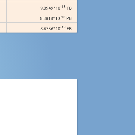
-13
9.0949*10
TB
-16
8.8818*10
PB
-19
8.6736*10
EB