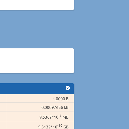
1.0000 B
0.00097656 kB
-7
9.5367*10
MB
-10
9.3132*10
GB