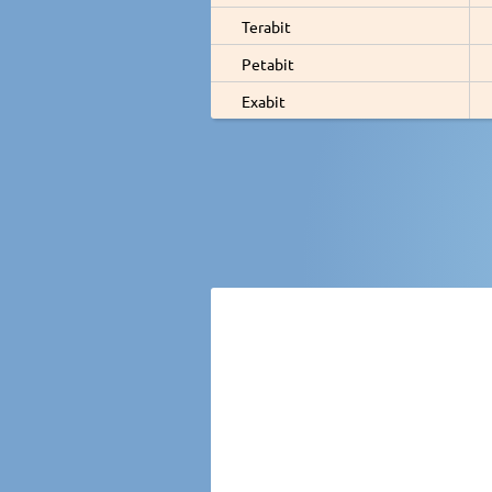
Terabit
Petabit
Exabit