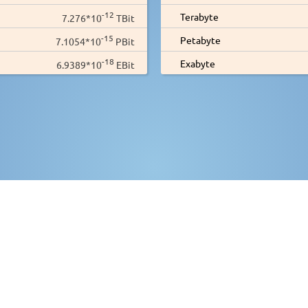
-12
Terabyte
7.276*10
TBit
-15
Petabyte
7.1054*10
PBit
-18
Exabyte
6.9389*10
EBit