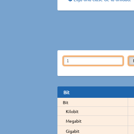
Bit
Bit
Kilobit
Megabit
Gigabit