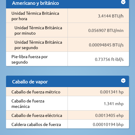
Americano y británico
Unidad Térmica Británica
3.4144 BTU/h
por hora
Unidad Térmica Británica
0.056907 BTU/min
por minuto
Unidad Térmica Británica
0.00094845 BTU/s
por segundo
Pie-libra fuerza por
0.73756 ft·lbf/s
segundo
Caballo de vapor
Caballo de fuerza métrico
0.001341 hp
Caballo de fuerza
1.341 mhp
mecánica
Caballo de fuerza eléctrica
0.0013405 ehp
Caldera caballos de fuerza
0.00010194 bhp