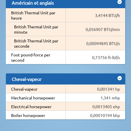
Américain et anglais
British Thermal Unit par
3,4144 BTU/h
heure
British Thermal Unit par
0,056907 BTU/min
minute
British Thermal Unit par
0,00094845 BTU/s
seconde
Foot pound-force per
0,73756 ft·lbf/s
second
Cheval-vapeur
Cheval-vapeur
0,001341 hp
Mechanical horsepower
1,341 mhp
Electrical horsepower
0,0013405 ehp
Boiler horsepower
0,00010194 bhp