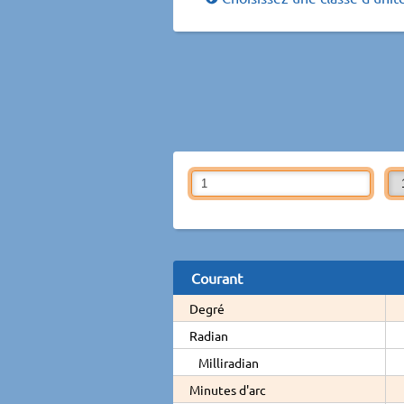
Courant
Degré
Radian
Milliradian
Minutes d'arc