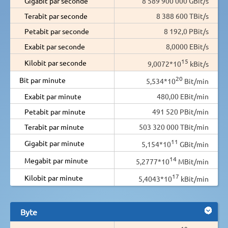
Gigabit par seconde
8 589 900 000 GBit/s
Terabit par seconde
8 388 600 TBit/s
Petabit par seconde
8 192,0 PBit/s
Exabit par seconde
8,0000 EBit/s
15
Kilobit par seconde
9,0072*10
kBit/s
20
Bit par minute
5,534*10
Bit/min
Exabit par minute
480,00 EBit/min
Petabit par minute
491 520 PBit/min
Terabit par minute
503 320 000 TBit/min
11
Gigabit par minute
5,154*10
GBit/min
14
Megabit par minute
5,2777*10
MBit/min
17
Kilobit par minute
5,4043*10
kBit/min
Byte