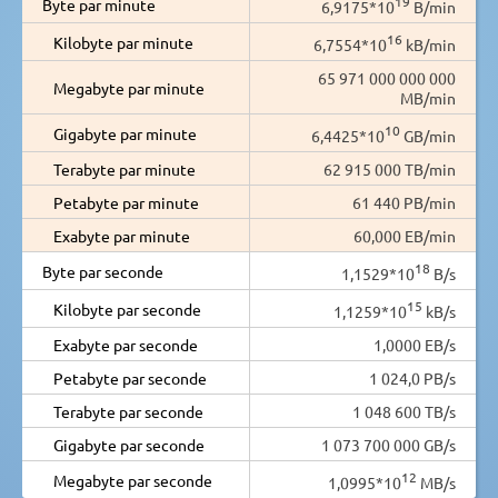
19
Byte par minute
6,9175*10
B/min
16
Kilobyte par minute
6,7554*10
kB/min
65 971 000 000 000
Megabyte par minute
MB/min
10
Gigabyte par minute
6,4425*10
GB/min
Terabyte par minute
62 915 000 TB/min
Petabyte par minute
61 440 PB/min
Exabyte par minute
60,000 EB/min
18
Byte par seconde
1,1529*10
B/s
15
Kilobyte par seconde
1,1259*10
kB/s
Exabyte par seconde
1,0000 EB/s
Petabyte par seconde
1 024,0 PB/s
Terabyte par seconde
1 048 600 TB/s
Gigabyte par seconde
1 073 700 000 GB/s
12
Megabyte par seconde
1,0995*10
MB/s