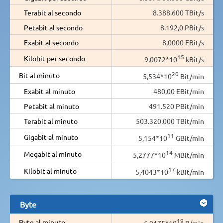
Terabit al secondo
8.388.600 TBit/s
Petabit al secondo
8.192,0 PBit/s
Exabit al secondo
8,0000 EBit/s
15
Kilobit per secondo
9,0072*10
kBit/s
20
Bit al minuto
5,534*10
Bit/min
Exabit al minuto
480,00 EBit/min
Petabit al minuto
491.520 PBit/min
Terabit al minuto
503.320.000 TBit/min
11
Gigabit al minuto
5,154*10
GBit/min
14
Megabit al minuto
5,2777*10
MBit/min
17
Kilobit al minuto
5,4043*10
kBit/min
Byte
19
Byte al minuto
6,9175*10
B/min