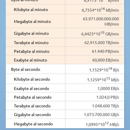
16
Kilobyte al minuto
6,7554*10
kB/min
65.971.000.000.000
Megabyte al minuto
MB/min
10
Gigabyte al minuto
6,4425*10
GB/min
Terabyte al minuto
62.915.000 TB/min
Petabyte al minuto
61.440 PB/min
Exabyte al minuto
60,000 EB/min
18
Byte al secondo
1,1529*10
B/s
15
Kilobyte al secondo
1,1259*10
kB/s
Exabyte al secondo
1,0000 EB/s
Petabyte al secondo
1.024,0 PB/s
Terabyte al secondo
1.048.600 TB/s
Gigabyte al secondo
1.073.700.000 GB/s
12
Megabyte al secondo
1,0995*10
MB/s