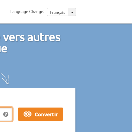
Language Change:
Français
 vers autres
ue