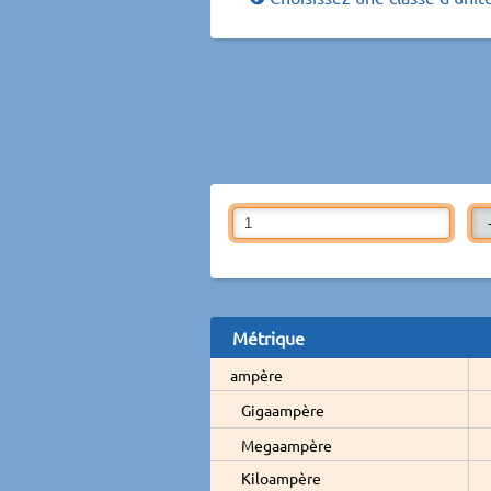
Métrique
ampère
Gigaampère
Megaampère
Kiloampère