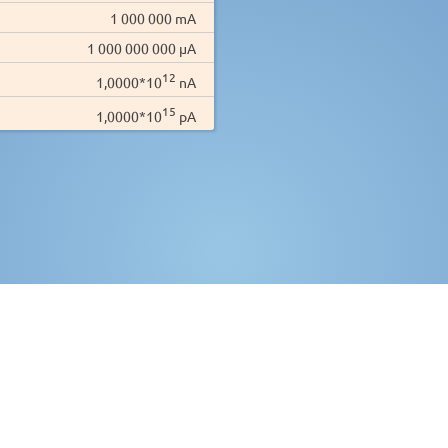
1 000 000 mA
1 000 000 000 µA
12
1,0000*10
nA
15
1,0000*10
pA