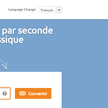
Language Change:
Français
 par seconde
ssique