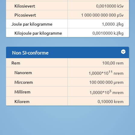
Kilosievert
0,0010000 kSv
Picosievert
1 000 000 000 000 pSv
Joule par kilogramme
1,0000 J/kg
Kilojoule par kilogramme
0,0010000 kJ/kg
Non SI-conforme
Rem
100,00 rem
11
Nanorem
1,0000*10
nrem
Mircorem
100 000 000 µrem
5
Millirem
1,0000*10
mrem
Kilorem
0,10000 krem