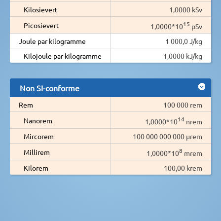
Kilosievert
1,0000 kSv
15
Picosievert
1,0000*10
pSv
Joule par kilogramme
1 000,0 J/kg
Kilojoule par kilogramme
1,0000 kJ/kg
Non SI-conforme
Rem
100 000 rem
14
Nanorem
1,0000*10
nrem
Mircorem
100 000 000 000 µrem
8
Millirem
1,0000*10
mrem
Kilorem
100,00 krem