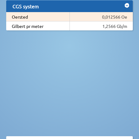
CGS system
Oersted
0,012566 Oe
Gilbert pr meter
1,2566 Gb/m