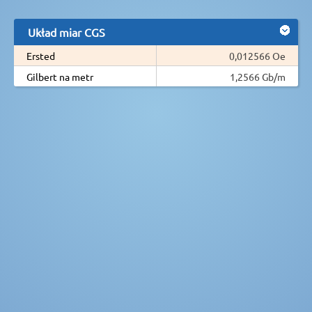
Układ miar CGS
Ersted
0,012566 Oe
Gilbert na metr
1,2566 Gb/m