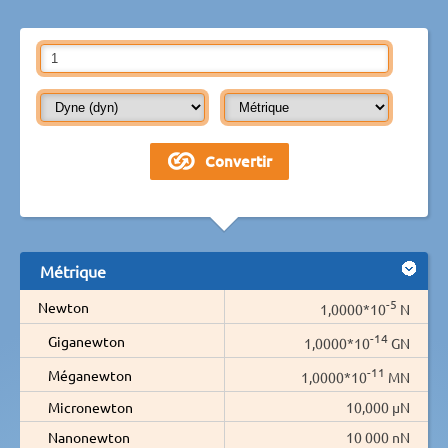
Métrique
-5
Newton
1,0000*10
N
-14
Giganewton
1,0000*10
GN
-11
Méganewton
1,0000*10
MN
Micronewton
10,000 µN
Nanonewton
10 000 nN