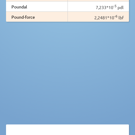
-5
Poundal
7,233*10
pdl
-6
Pound-force
2,2481*10
lbf