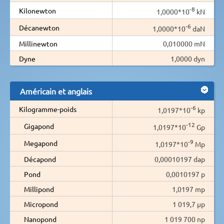
-8
Kilonewton
1,0000*10
kN
-6
Décanewton
1,0000*10
daN
Millinewton
0,010000 mN
Dyne
1,0000 dyn
Américain et anglais
-6
Kilogramme-poids
1,0197*10
kp
-12
Gigapond
1,0197*10
Gp
-9
Megapond
1,0197*10
Mp
Décapond
0,00010197 dap
Pond
0,0010197 p
Millipond
1,0197 mp
Micropond
1 019,7 µp
Nanopond
1 019 700 np