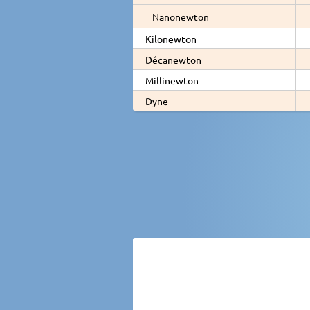
Nanonewton
Kilonewton
Décanewton
Millinewton
Dyne