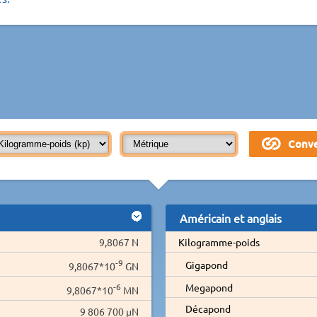
Américain et anglais
9,8067 N
Kilogramme-poids
-9
Gigapond
9,8067*10
GN
-6
Megapond
9,8067*10
MN
Décapond
9 806 700 µN