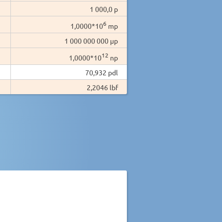
1 000,0 p
6
1,0000*10
mp
1 000 000 000 µp
12
1,0000*10
np
70,932 pdl
2,2046 lbf