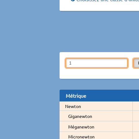
Métrique
Newton
Giganewton
Méganewton
Micronewton