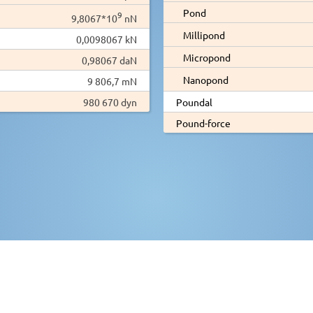
Pond
9
9,8067*10
nN
Millipond
0,0098067 kN
Micropond
0,98067 daN
Nanopond
9 806,7 mN
980 670 dyn
Poundal
Pound-force