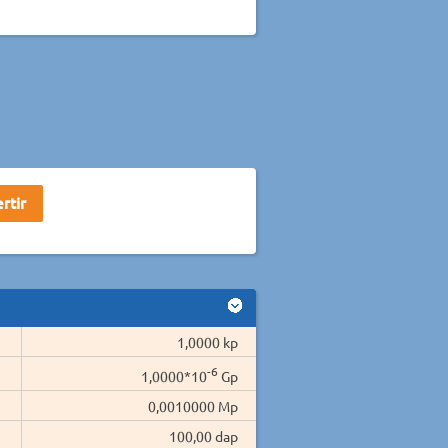
1,0000 kp
-6
1,0000*10
Gp
0,0010000 Mp
100,00 dap