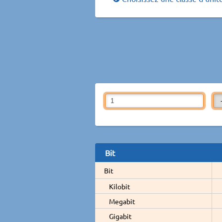
Bit
Bit
Kilobit
Megabit
Gigabit