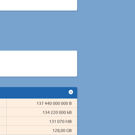
137 440 000 000 B
134 220 000 kB
131 070 MB
128,00 GB