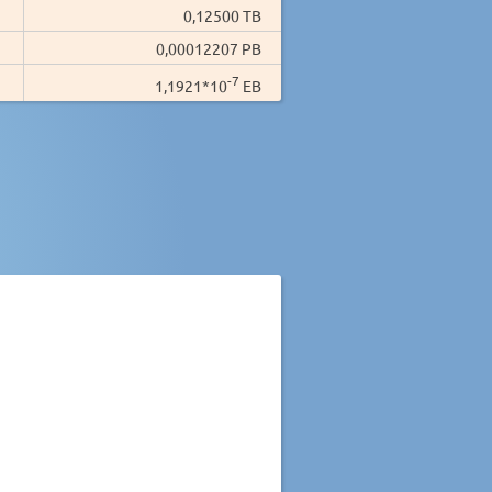
0,12500 TB
0,00012207 PB
-7
1,1921*10
EB