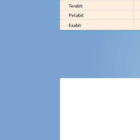
Terabit
Petabit
Exabit