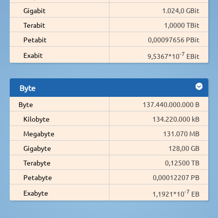
Gigabit
1.024,0 GBit
Terabit
1,0000 TBit
Petabit
0,00097656 PBit
-7
Exabit
9,5367*10
EBit
Byte
Byte
137.440.000.000 B
Kilobyte
134.220.000 kB
Megabyte
131.070 MB
Gigabyte
128,00 GB
Terabyte
0,12500 TB
Petabyte
0,00012207 PB
-7
Exabyte
1,1921*10
EB