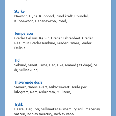
Styrke
Newton, Dyne, Kilopond, Pund kreft, Poundal,
Kilonewton, Decanewton, Pond, ...
Temperatur
Grader Celsius, Kelvin, Grader Fahrenheit, Grader
Réaumur, Grader Rankine, Grader Rømer, Grader
Delisle, ...
Tid
Sekund, Minut, Time, Dag, Uke, Måned (31 dage), SI
år, Millisekund, ...
Tilsvarende dosis
Sievert, Nanosievert, Mikrosievert, Joule per
kilogram, Rem, Mikrorem, Millirem, ...
Trykk
Pascal, Bar, Torr, Millimeter av mercury, Millimeter av
vatten, Inch av mercury, Inch av vann, ...