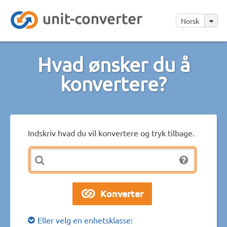
Norsk
Hvad ønsker du å
konvertere?
Indskriv hvad du vil konvertere og tryk tilbage.
Eller velg en enhetsklasse: