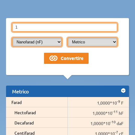
Metrico
-9
Farad
1,0000*10
F
-11
Hectofarad
1,0000*10
hF
-10
Decafarad
1,0000*10
daF
-7
Centifarad
1,0000*10
cF