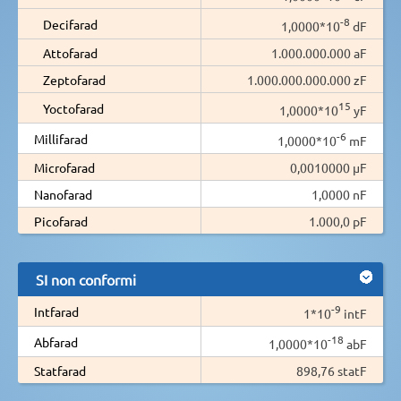
-8
Decifarad
1,0000*10
dF
Attofarad
1.000.000.000 aF
Zeptofarad
1.000.000.000.000 zF
15
Yoctofarad
1,0000*10
yF
-6
Millifarad
1,0000*10
mF
Microfarad
0,0010000 µF
Nanofarad
1,0000 nF
Picofarad
1.000,0 pF
SI non conformi
-9
Intfarad
1*10
intF
-18
Abfarad
1,0000*10
abF
Statfarad
898,76 statF