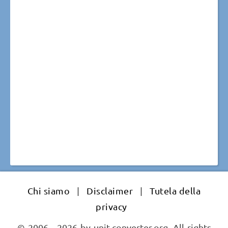
Chi siamo
|
Disclaimer
|
Tutela della
privacy
© 2006 - 2026 by unit-converter.org. All rights