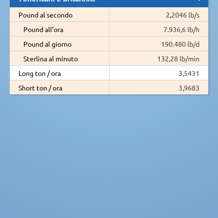
Pound al secondo
2,2046 lb/s
Pound all'ora
7.936,6 lb/h
Pound al giorno
190.480 lb/d
Sterlina al minuto
132,28 lb/min
Long ton / ora
3,5431
Short ton / ora
3,9683