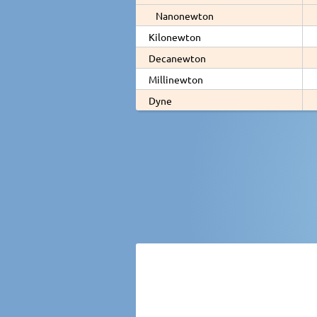
Nanonewton
Kilonewton
Decanewton
Millinewton
Dyne