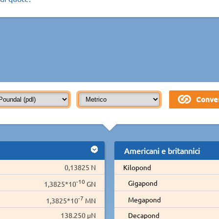
Americani e britannici
0,13825 N
Kilopond
-10
Gigapond
1,3825*10
GN
-7
Megapond
1,3825*10
MN
138.250 µN
Decapond