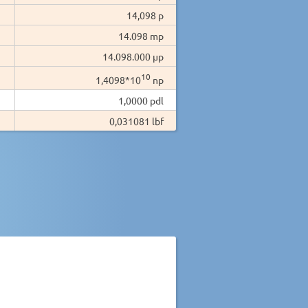
14,098 p
14.098 mp
14.098.000 µp
10
1,4098*10
np
1,0000 pdl
0,031081 lbf