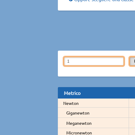
Metrico
Newton
Giganewton
Meganewton
Micronewton