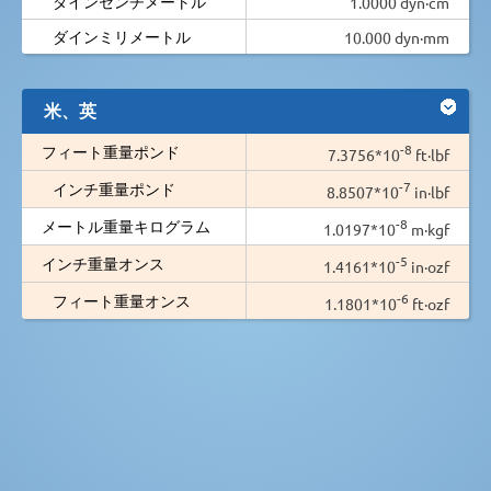
ダインセンチメートル
1.0000 dyn·cm
ダインミリメートル
10.000 dyn·mm
米、英
-8
フィート重量ポンド
7.3756*10
ft·lbf
-7
インチ重量ポンド
8.8507*10
in·lbf
-8
メートル重量キログラム
1.0197*10
m·kgf
-5
インチ重量オンス
1.4161*10
in·ozf
-6
フィート重量オンス
1.1801*10
ft·ozf