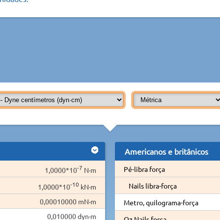
Americanos e britânicos
-7
Pé-libra força
1,0000*10
N·m
-10
Nails libra-força
1,0000*10
kN·m
0,00010000 mN·m
Metro, quilograma-força
0,010000 dyn·m
Oz Nails força