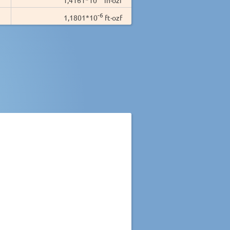
-6
1,1801*10
ft·ozf