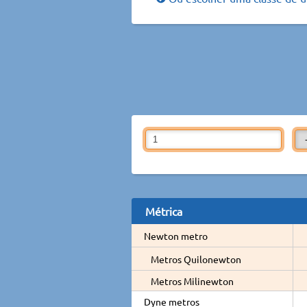
Métrica
Newton metro
Metros Quilonewton
Metros Milinewton
Dyne metros