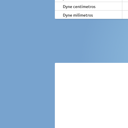
Dyne centímetros
Dyne milímetros