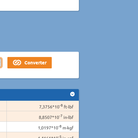
-8
7,3756*10
ft·lbf
-7
8,8507*10
in·lbf
-8
1,0197*10
m·kgf
-5
1,4161*10
in·ozf