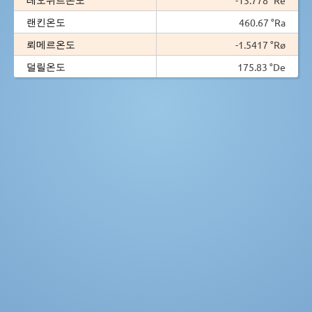
랜킨온도
460.67 °Ra
뢰메르온도
-1.5417 °Rø
덜릴온도
175.83 °De