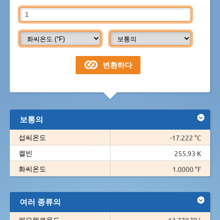
보통의
섭씨온도
-17.222 °C
켈빈
255.93 K
화씨온도
1.0000 °F
여러 종류의
레오뮈르온도
-13.778 °Ré