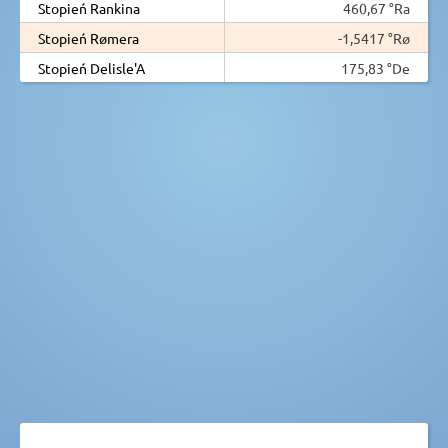
Stopień Rankina
460,67 °Ra
Stopień Rømera
-1,5417 °Rø
Stopień Delisle'A
175,83 °De